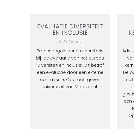
EVALUATIE DIVERSITEIT
EN INCLUSIE
K
2023 Overig
Procesbegeleider en secretaris
Advis
bij de evaluatie van het bureau
va
‘Diversiteit en Inclusie’. Dit betrof
kern
een evaluatie door een externe
De op
commissie. Opdrachtgever:
cul
Universiteit van Maastricht.
ac
gesti
een 
e
Op