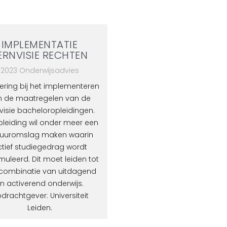
IMPLEMENTATIE
ERNVISIE RECHTEN
2023 Onderwijsadvies
ering bij het implementeren
n de maatregelen van de
visie bacheloropleidingen.
leiding wil onder meer een
tuuromslag maken waarin
tief studiegedrag wordt
muleerd. Dit moet leiden tot
combinatie van uitdagend
n activerend onderwijs.
drachtgever: Universiteit
Leiden.