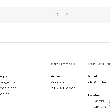
1
…
3
4
ONZE LOCATIE
ZO KUNT U O
 helpen
Adres:
Email:
ssingen te
Vondellaan 58
info@onderzoe
begeleiden
2332 AH Leiden
iten en
Telefoon:
06-12073344 (
06-24812176 