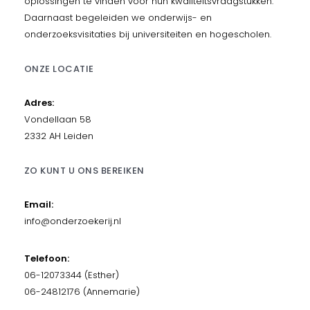
oplossingen te vinden voor hun kwaliteitsvraagstukken.
Daarnaast begeleiden we onderwijs- en
onderzoeksvisitaties bij universiteiten en hogescholen.
ONZE LOCATIE
Adres:
Vondellaan 58
2332 AH Leiden
ZO KUNT U ONS BEREIKEN
Email:
info@onderzoekerij.nl
Telefoon:
06-12073344 (Esther)
06-24812176 (Annemarie)